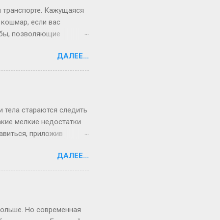
м транспорте. Кажущаяся
 кошмар, если вас
собы, позволяющие
вестибулярном аппарате.
ДАЛЕЕ...
 состоит из вязкой
а положение нашего тела
и тела стараются следить
акие мелкие недостатки
авиться, приложив
о не удается поправить,
ДАЛЕЕ...
ине (а также и
 нос, кривые ноги,
им об отопластике.
дольше. Но современная