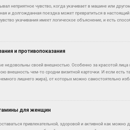
вал неприятное чувство, когда укачивает в машине или друго
сная и долгожданная поездка может превратиться в настоящий
 чувство укачивания имеет логическое объяснение, и есть спо
ранспорте. Причины укачивания Все дело заключается в нашем 
 это небольшой механизм, находящийся в среднем ухе, который
 нервных волосков или рецепторов. Эти рецепторы отвечают з
происходит с вестибулярным аппаратом во время поездки?
зания и противопоказания
ые недовольны своей внешностью. Особенно за красотой лица 
ою внешность чем-то сродни визитной карточки. И если есть т
, немного лишнего жира), от которых можно самостоятельно изб
ществуют и более серьезные проблемы, которые собственноручн
лся. Это дефекты, чаще врожденные, которые доставляют женщ
го хлопот, так как порождают комплексы. Например, громадный
и т. д. На последних мы и остановим свое внимание и поговор
тамины для женщин
ставаться привлекательной, здоровой и активной как можно 