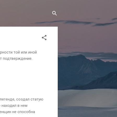
рности той или иной
т подтверждение.
 легенде, создал статую
 находил в нем
женщин не способна