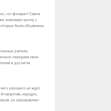
но, «от фонаря»! Самое
уже знакомую школу с
, которые были объявлены
кольные учителя,
евольно передали свои
ителей и достигли
ичего хорошего не ждет.
И напротив, нередко,
верой, он «расправляет