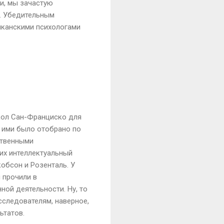
и, мы зачастую
е. Убедительным
иканскими психологами
школ Сан-Франциско для
в ими было отобрано по
ственными
 их интеллектуальный
обсон и Розенталь. У
 прочили в
ной деятельности. Ну, то
исследователям, наверное,
ьтатов.