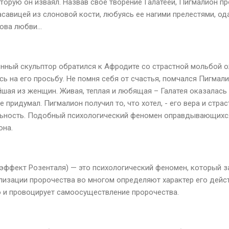
оторую он изваял. Назвав свое творение Галатеей, Пигмалион п
асавицей из слоновой кости, любуясь ее нагими прелестями, о
лова любви…
нный скульптор обратился к Афродите со страстной мольбой о
ь на его просьбу. Не помня себя от счастья, помчался Пигмал
шая из женщин. Живая, теплая и любящая – Галатея оказалась 
ее придумал. Пигмалион получил то, что хотел, - его вера и стр
альность. Подобный психологический феномен оправдывающихс
она.
эффект Розенталя) — это психологический феномен, который за
изации пророчества во многом определяют характер его дейс
 и провоцирует самоосуществление пророчества.