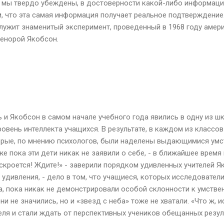
а мы твердо убеждены, в достоверности какой-либо информаци
, что эта самая информация получает реальное подтверждени
лужит знаменитый эксперимент, проведенный в 1968 году амер
енорой Якобсон.
 и Якобсон в самом начале учебного года явились в одну из 
овень интеллекта учащихся. В результате, в каждом из классо
торые, по мнению психологов, были наделены выдающимися ум
е пока эти дети никак не заявили о себе, - в ближайшее время
скроется! Ждите!» - заверили порядком удивленных учителей Як
удивления, - дело в том, что учащиеся, которых исследователи
, пока никак не демонстрировали особой склонности к умствен
ни не значились, но и «звезд с неба» тоже не хватали. «Что ж, 
еля и стали ждать от перспективных учеников обещанных резул