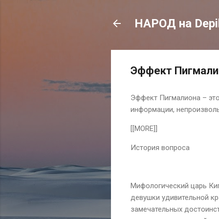
НАРОД на Depil
Эффект Пигмали
Эффект Пигмалиона – это 
информации, непроизволь
[[MORE]]
История вопроса
Мифологический царь Кипр
девушки удивительной кр
замечательных достоинст