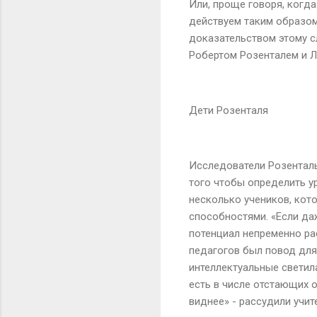
Или, проще говоря, когд
действуем таким образом
доказательством этому с
Робертом Розенталем и Л
Дети Розенталя
Исследователи Розенталь
того чтобы определить ур
несколько учеников, ко
способностями. «Если даж
потенциал непременно ра
педагогов был повод для 
интеллектуальные светила
есть в числе отстающих о
виднее» - рассудили учит