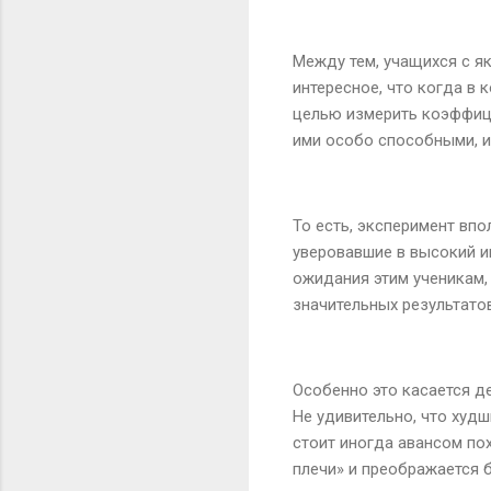
Между тем, учащихся с я
интересное, что когда в
целью измерить коэффици
ими особо способными, и
То есть, эксперимент впо
уверовавшие в высокий и
ожидания этим ученикам, 
значительных результатов
Особенно это касается де
Не удивительно, что худ
стоит иногда авансом пох
плечи» и преображается б