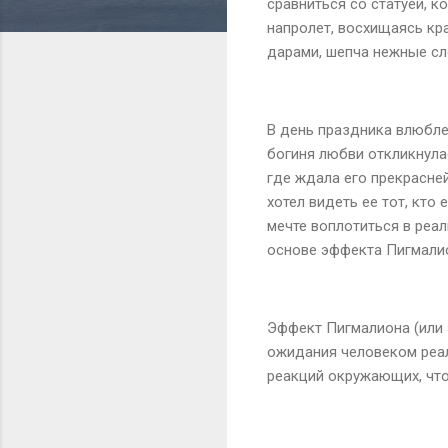
сравниться со статуей, к
напролет, восхищаясь кр
дарами, шепча нежные с
В день праздника влюбле
богиня любви откликнулас
где ждала его прекрасней
хотел видеть ее тот, кто 
мечте воплотиться в ре
основе эффекта Пигмали
Эффект Пигмалиона (или 
ожидания человеком реал
реакций окружающих, что