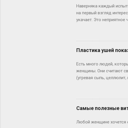
Наверняка каждый испыты
на первый взгляд интере
укачает. Это неприятное
избежать укачивания в т
Вестибулярный аппарат –
желеобразной жидкости и
в пространстве. Что же 
Пластика ушей пока
Есть много людей, котор
женщины. Они считают св
(угревая сыпь, целлюлит
некоторые усилия, то су
как бы человек ни стара
некоторым мужчинам) мно
сильно оттопыренные уши 
Самые полезные ви
Любой женщине хочется о