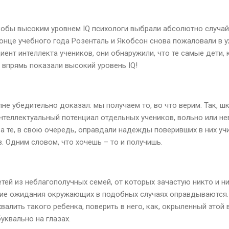
кобы высоким уровнем IQ психологи выбрали абсолютно случай
 конце учебного года Розенталь и Якобсон снова пожаловали в 
ент интеллекта учеников, они обнаружили, что те самые дети
 впрямь показали высокий уровень IQ!
лне убедительно доказал: мы получаем то, во что верим. Так, ш
нтеллектуальный потенциал отдельных учеников, вольно или н
а те, в свою очередь, оправдали надежды поверивших в них уч
. Одним словом, что хочешь – то и получишь.
тей из неблагополучных семей, от которых зачастую никто и н
шие ожидания окружающих в подобных случаях оправдываются. 
валить такого ребенка, поверить в него, как, окрыленный этой 
уквально на глазах.