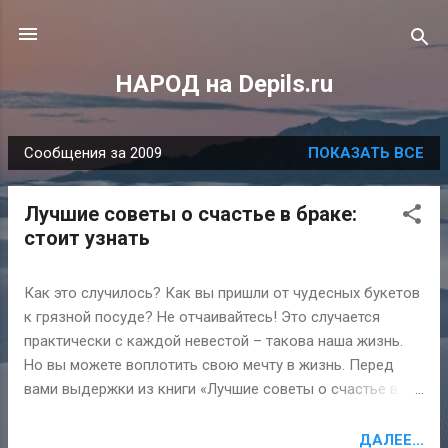
К основному контенту
НАРОД на Depils.ru
Сообщения за 2009
ПОКАЗАТЬ ВСЕ
С
о
Лучшие советы о счастье в браке:
о
стоит узнать
б
щ
Как это случилось? Как вы пришли от чудесных букетов
е
к грязной посуде? Не отчаивайтесь! Это случается
н
практически с каждой невестой – такова наша жизнь.
и
Но вы можете воплотить свою мечту в жизнь. Перед
я
вами выдержки из книги «Лучшие советы о счастье в
браке». Воскресите былую страсть! [[MORE]] 1. Правила
уважения Если вы не вызываете друг у друга
ДАЛЕЕ...