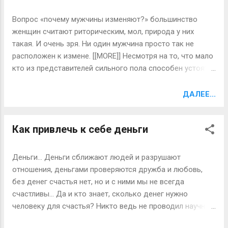
под столом, когда вы будите заниматься саморекламой
при встрече с менеджером по кадрам, и нужно ли в этот
Вопрос «почему мужчины изменяют?» большинство
момент шевелить ушами. [[MORE]] А если серьезно, то
женщин считают риторическим, мол, природа у них
большинство интервью длится примерно пятнадцать-
такая. И очень зря. Ни один мужчина просто так не
двадцать минут, но решающими являются первые
расположен к измене. [[MORE]] Несмотря на то, что мало
несколько минут. Мнение о претенденте, сложившееся у
кто из представителей сильного пола способен устоять
того, кто проводит собеседование в течение первых
от искушения в определенных ситуациях, не стоит всех
шести минут, почти всегда предвосхищает конечный
мужчин записывать в потенциальные изменники. Да,
ДАЛЕЕ...
результат. И что еще более удивительно, это мнение
мужчины по натуре своей самцы и физически устроены
складывается до того, как проводящий собес...
так, что чувствуют потребность в разнообразии
Как привлечь к себе деньги
половых партнёров. Но нельзя игнорировать
социальную «надстройку» личности человека, ведь мы с
вами давно уже не живём в пещерах и не прикрываем
Деньги… Деньги сближают людей и разрушают
срам фиговым листком. Необходимо понять, что считать
отношения, деньгами проверяются дружба и любовь,
априори гулящим повесой можно лишь того
без денег счастья нет, но и с ними мы не всегда
представителя сильного пола, который не обременён
счастливы… Да и кто знает, сколько денег нужно
постоянными отношениями. Если же парень встречается
человеку для счастья? Никто ведь не проводил научных
с постоянной девушкой (или же вообще женат), то
исследований на эту тему. Зато доцент школы
необходимы весомые причины, из-за которых он