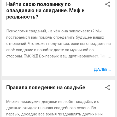
Найти свою половинку по
уникальное творение природы. Каждая женщина
опазданию на свидание. Миф и
привлекательна по-своему; в каждой есть свое
реальность?
неповторимое очарование, свой шарм, своя изюминка.
Красивая женщина не может не будоражить ум и
сознание мужчины, ведь в ней есть все то, чего нет у
Психология свиданий, - в чём она заключается? Мы
него: длинные блестящие волосы, развевающиеся на
постараемся вам помочь определить будущее ваших
ветру, округлость форм, изящная походка от бедра,
отношений. Что может получиться, если вы опоздаете на
тонкие, словно выписанные резцом талантливого
своё свидание и понаблюдаете за мужчиной со
скульптора, черты лица, звонкий переливчатый смех,
стороны. [[MORE]] Во-первых: ваш друг нервничает. Такие
нежный голос. Такова она, представительница
не думают, совершая поступки, впоследствии сожалея
прекрасного пола! Такой ее создала природа. Мужчина
или раскаиваясь в них. Для них основное завоевать
ДАЛЕЕ...
же устроен так, что не может не реагировать на стол...
женщину наскоком. Если не получается, переведут
внимание на другую. Такие типы мужчин - хорошие
Правила поведения на свадьбе
любовники или заботливые отцы. Тем не менее, они
склонны к измене, в поиске нового любовного
приключения. 2. Ваш друг в ожидании почитывает книгу
Многие незамужие девушки не любят свадьбы, и с
или газету. Такой человек терпеливый и спокойный. Он
дрожью ожидают начала свадебного сезона. Во-
сможет извлечь выгоду в любой непредсказуемой и
первых, досадно все время поздравлять других и ни