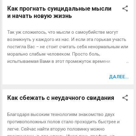
деятельность, пока участники формировали впечатления
Как прогнать суицидальные мысли
о новых личностях. Им дали описания 20 людей,
и начать новую жизнь
снабженные фотографиями. «Личностей» наделили
разными характерами и чертами, начиная от лени до
высокого интеллекта. Участников попросили оценить -
Так уж сложилось, что мысли о самоубийстве могут
нравится или не нравится им каждый человек.
возникнуть у каждого из нас. И если эта горькая участь
Впечатления складывались в зависимости от того, как
постигла Вас – не стоит считать себя ненормальным или
люди оценивали различные положительные и
морально слабым человеком. Просто боль,
отрицательные черты. Используя магниторезонансную
испытываемая Вами в этот промежуток времени
визуализацию, ученые оценивали мозговую активность
значительно превышает те ее объемы, с которыми Вы
участников и так определили важность той или иной
можете справиться. [[MORE]] Кажется, что такое тяжелое
ДАЛЕЕ...
информации в оценке человека. Результаты показали
и гнетущее состояние поглотило Вас навсегда, но
существенную активность в двух зона...
поверьте - заручившись поддержкой близких и
Как сбежать с неудачного свидания
подождав какое-то время, можно преодолеть любые
испытания. Если же в Вашем окружении нет людей,
которым Вы готовы довериться, запишитесь на прием к
Благодаря высоким технологиям знакомство двух
психоаналитику – для этого существует специальная
противоположных полов стало проходить быстрее и
психологическая помощь в Киеве. Чтобы помочь себе
легче. Сейчас найти вторую половинку можно
справиться с мыслями о суициде, следует сделать пять